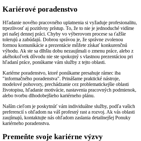
Kariérové poradenstvo
Hľadanie nového pracovného uplatnenia si vyžaduje profesionalitu,
trpezlivosť aj pozitívny prístup. To, že to nie je jednoduché vidíme
pri našej dennej práci. Chyby vo výberovom procese sa ťažšie
tolerujú a zabúdajú. Dobrou správou je, že správne zvolenou
formou komunikácie a prezentácie môžete získať konkurenčnú
výhodu. Ak ste sa dlhšiu dobu nezaujímali o zmenu práce, alebo z
akéhokoľvek dôvodu nie ste spokojný s vlastnou prezentáciou pri
hľadaní práce, ponúkame vám služby z tejto oblasti.
Kariérne poradenstvo, ktoré ponúkame presahuje rámec iba
"informačného poradenstva". Prinášame praktické nástroje,
modelové pohovory, prechádzanie cez problematickejšie oblasti
životopisu, hľadanie motivácie, nastavenia pracovných podmienok,
alebo tvorbu dlhodobejšieho kariérneho plánu.
Naším cieľom je poskytnúť vám individuálne služby, podľa vašich
preferencií s ohľadom na váš profesný rast a rozvoj. Ak vás oblasti
zaujímajú, kontaktujte nás ohľadom zaslania detailnejšej Ponuky
kariérneho poradenstva.
Premeňte svoje kariérne výzvy