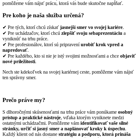
pomôžeme vám nájsť prácu, ktorá vás bude skutočne napĺňať.
Pre koho je naša služba určená?
✔ Pre tých, ktorí chcú získať
jasnejší smer vo svojej kariére
.
✔ Pre uchádzačov, ktorí chcú
zlepšiť svoju sebaprezentáciu
a
vyniknúť na trhu práce.
✔ Pre profesionálov, ktorí sú pripravení
urobiť krok vpred a
napredovať
.
✔ Pre každého, kto si nie je istý svojimi možnosťami a chce
objaviť
nové príležitosti
.
Nech ste kdekoľvek na svojej kariérnej ceste, pomôžeme vám nájsť
ten správny smer.
Prečo práve my?
S dlhoročnými skúsenosťami na trhu práce vám ponúkame
osobný
prístup a praktické nástroje
, vďaka ktorým vyniknete medzi
ostatnými uchádzačmi. Pomôžeme vám
identifikovať vaše silné
stránky, určiť si jasný smer a naplánovať kroky k úspechu
.
Každý klient od nás dostane
stratégiu a podporu, ktorá prináša