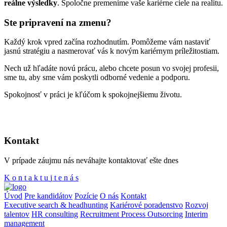
reálne výsledky
. Spoločne premeníme vaše kariérne ciele na realitu.
Ste pripravení na zmenu?
Každý krok vpred začína rozhodnutím. Pomôžeme vám nastaviť
jasnú stratégiu a nasmerovať vás k novým kariérnym príležitostiam.
Nech už hľadáte novú prácu, alebo chcete posun vo svojej profesii,
sme tu, aby sme vám poskytli odborné vedenie a podporu.
Spokojnosť v práci je kľúčom k spokojnejšiemu životu.
Kontakt
V prípade záujmu nás neváhajte kontaktovať ešte dnes
K
o
n
t
a
k
t
u
j
t
e
n
á
s
Úvod
Pre kandidátov
Pozície
O nás
Kontakt
Executive search & headhunting
Kariérové poradenstvo
Rozvoj
talentov
HR consulting
Recruitment Process Outsorcing
Interim
management