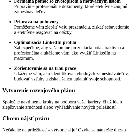
Formálna pomoc so životopisom a motivačným listom
Pripravíme profesionálne dokumenty, ktoré efektívne zaujmú
zamestnávateľov.
Príprava na pohovory
Pomôžeme vám zlepšiť vašu prezentáciu, získať sebavedomie
a efektívne reagovať na otázky.
Optimalizácia LinkedIn profilu
Zabezpečíme, aby vaša online prezentácia bola atraktívna a
profesionálna a ukážeme vám, ako využiť LinkedIn na
maximum.
Zorientovanie sa na trhu práce
Ukážeme vám, ako identifikovať vhodných zamestnávateľov,
budovať vzťahy a získať šancu uplatniť svoje schopnosti.
Vytvorenie rozvojového plánu
Spoločne navrhneme kroky na podporu vašej kariéry, či už ide o
zlepšovanie zručností alebo vyhľadávanie nových príležitostí.
Chcem nájsť prácu
Nečakajte na príležitosť – vytvorte si ju! Ozvite sa nám ešte dnes a