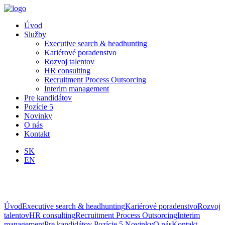
Úvod
Služby
Executive search & headhunting
Kariérové poradenstvo
Rozvoj talentov
HR consulting
Recruitment Process Outsorcing
Interim management
Pre kandidátov
Pozície
5
Novinky
O nás
Kontakt
SK
EN
Úvod
Executive search & headhunting
Kariérové poradenstvo
Rozvoj
talentov
HR consulting
Recruitment Process Outsorcing
Interim
management
Pre kandidátov
Pozície
5
Novinky
O nás
Kontakt