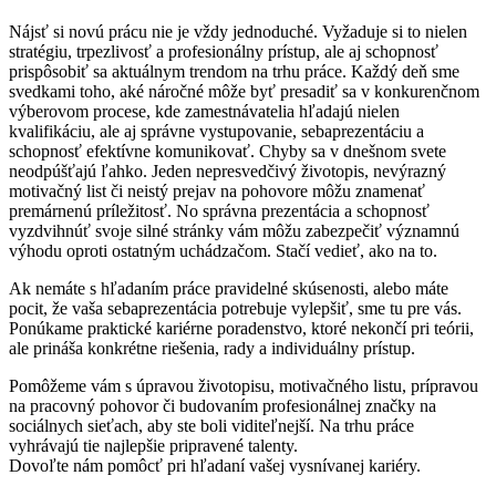
Nájsť si novú prácu nie je vždy jednoduché. Vyžaduje si to nielen
stratégiu, trpezlivosť a profesionálny prístup, ale aj schopnosť
prispôsobiť sa aktuálnym trendom na trhu práce. Každý deň sme
svedkami toho, aké náročné môže byť presadiť sa v konkurenčnom
výberovom procese, kde zamestnávatelia hľadajú nielen
kvalifikáciu, ale aj správne vystupovanie, sebaprezentáciu a
schopnosť efektívne komunikovať. Chyby sa v dnešnom svete
neodpúšťajú ľahko. Jeden nepresvedčivý životopis, nevýrazný
motivačný list či neistý prejav na pohovore môžu znamenať
premárnenú príležitosť. No správna prezentácia a schopnosť
vyzdvihnúť svoje silné stránky vám môžu zabezpečiť významnú
výhodu oproti ostatným uchádzačom. Stačí vedieť, ako na to.
Ak nemáte s hľadaním práce pravidelné skúsenosti, alebo máte
pocit, že vaša sebaprezentácia potrebuje vylepšiť, sme tu pre vás.
Ponúkame praktické kariérne poradenstvo, ktoré nekončí pri teórii,
ale prináša konkrétne riešenia, rady a individuálny prístup.
Pomôžeme vám s úpravou životopisu, motivačného listu, prípravou
na pracovný pohovor či budovaním profesionálnej značky na
sociálnych sieťach, aby ste boli viditeľnejší. Na trhu práce
vyhrávajú tie najlepšie pripravené talenty.
Dovoľte nám pomôcť pri hľadaní vašej vysnívanej kariéry.